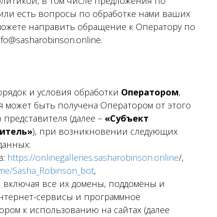
олитикой, в том числе предложения по
или есть вопросы по обработке нами ваших
можете направить обращение к Оператору по
o@sasharobinson.online.
рядок и условия обработки
Оператором
,
я может быть получена Оператором от этого
 представителя (далее –
«Субъект
титель»
), при возникновении следующих
данных:
в:
https://onlinegalleries.sasharobinson.online
/,
t.me/Sasha_Robinson_bot
,
включая все их домены, поддомены и
интернет-сервисы и программное
ром к использованию на сайтах (далее