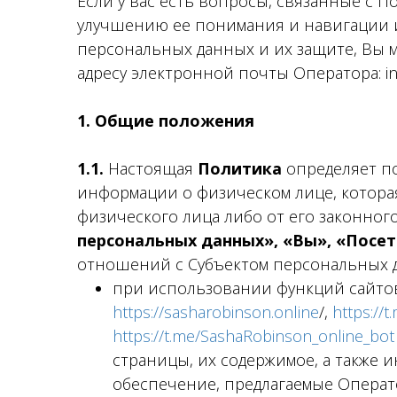
Если у вас есть вопросы, связанные с П
улучшению ее понимания и навигации 
персональных данных и их защите, Вы 
адресу электронной почты Оператора: inf
1. Общие положения
1.1.
Настоящая
Политика
определяет по
информации о физическом лице, котора
физического лица либо от его законного
персональных данных», «Вы», «Посе
отношений с Субъектом персональных 
при использовании функций сайто
https://sasharobinson.online
/,
https://
https://t.me/SashaRobinson_online_bot
страницы, их содержимое, а также 
обеспечение, предлагаемые Операто