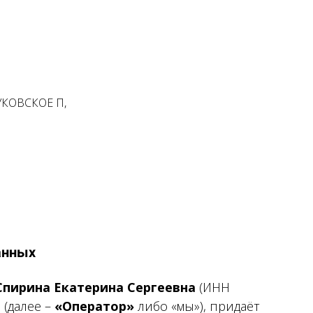
НУКОВСКОЕ П,
анных
пирина Екатерина Сергеевна
(ИНН
 (далее –
«Оператор»
либо «мы»), придаёт